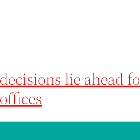
9
ecisions lie ahead fo
offices