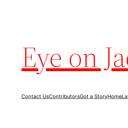
Eye on Ja
Contact Us
Contributors
Got a Story
Home
La