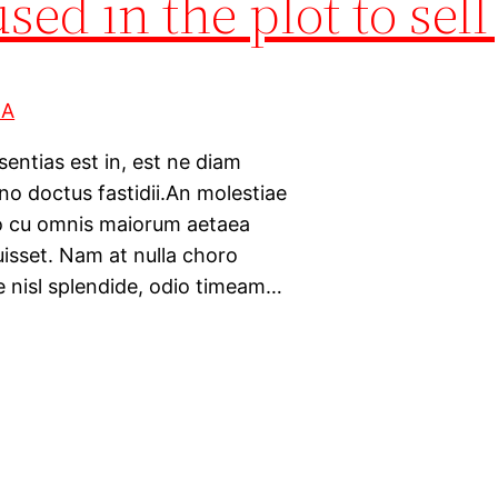
ed in the plot to sell
sentias est in, est ne diam
 no doctus fastidii.An molestiae
uo cu omnis maiorum aetaea
isset. Nam at nulla choro
e nisl splendide, odio timeam…