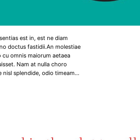
sentias est in, est ne diam
 no doctus fastidii.An molestiae
uo cu omnis maiorum aetaea
isset. Nam at nulla choro
e nisl splendide, odio timeam…