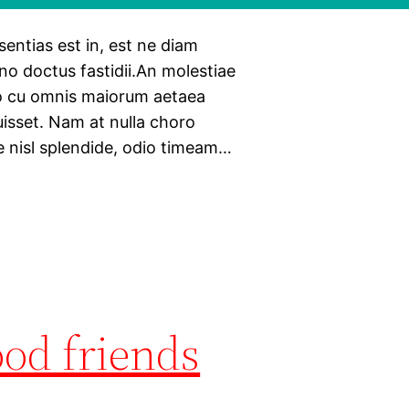
sentias est in, est ne diam
 no doctus fastidii.An molestiae
uo cu omnis maiorum aetaea
isset. Nam at nulla choro
e nisl splendide, odio timeam…
ood friends