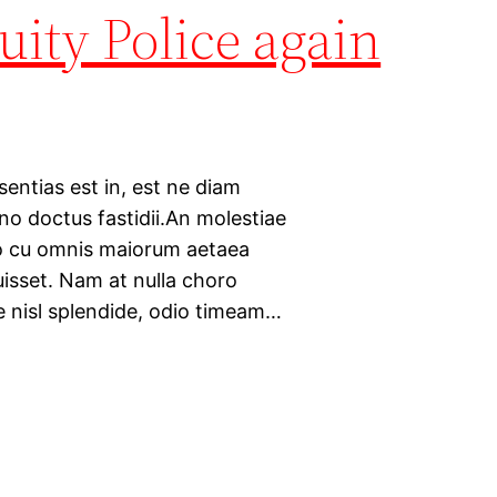
ity Police again
sentias est in, est ne diam
 no doctus fastidii.An molestiae
uo cu omnis maiorum aetaea
isset. Nam at nulla choro
e nisl splendide, odio timeam…